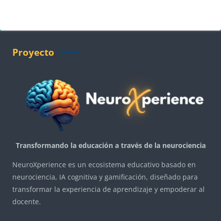
Bloques
Bloques
Salta Proyecto
Proyecto
Transformando la educación a través de la neurociencia
NeuroXperience es un ecosistema educativo basado en
neurociencia, IA cognitiva y gamificación, diseñado para
transformar la experiencia de aprendizaje y empoderar al
docente.