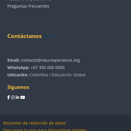
Preguntas frecuentes
Bloques
Salta Contáctanos
Contáctanos
Email:
contacto@neuroxperience.org
WhatsApp:
+57 300 000 0000
Ubicación:
Colombia / Educación Global
Síguenos
Resumen de retención de datos
Descargar la app para dispositivos móviles