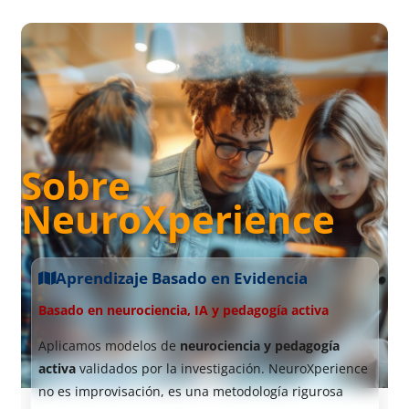
Bloques
Sobre
NeuroXperience
Aprendizaje Basado en Evidencia
Basado en neurociencia, IA y pedagogía activa
Aplicamos modelos de
neurociencia y pedagogía
activa
validados por la investigación. NeuroXperience
no es improvisación, es una metodología rigurosa