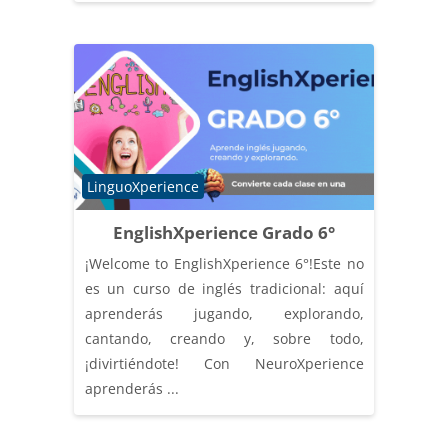
Categoría de cursos
LinguoXperience
EnglishXperience Grado 6°
¡Welcome to EnglishXperience 6°!Este no
es un curso de inglés tradicional: aquí
aprenderás jugando, explorando,
cantando, creando y, sobre todo,
¡divirtiéndote! Con NeuroXperience
aprenderás ...