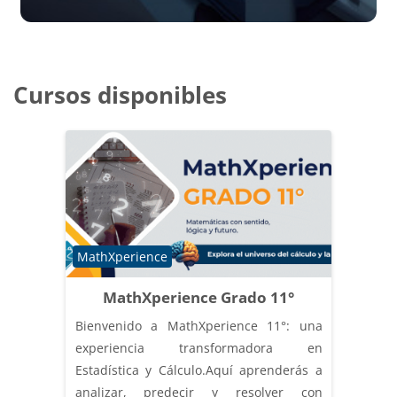
Cursos disponibles
Categoría de cursos
MathXperience
MathXperience Grado 11°
Bienvenido a MathXperience 11°: una
experiencia transformadora en
Estadística y Cálculo.Aquí aprenderás a
analizar, predecir y resolver con