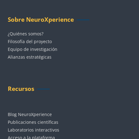
Bloques
Salta Sobre NeuroXperience
Sobre NeuroXperience
¿Quiénes somos?
Filosofía del proyecto
Equipo de investigación
Alianzas estratégicas
Bloques
Salta Recursos
Recursos
Blog NeuroXperience
Publicaciones científicas
Laboratorios interactivos
Acceso a la plataforma